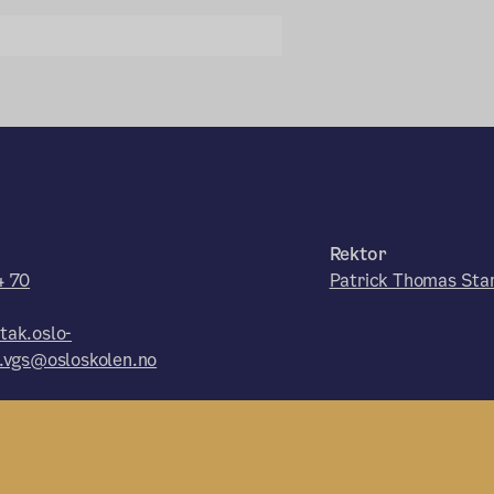
Rektor
4 70
Patrick Thomas Sta
tak.oslo-
l.vgs@osloskolen.no