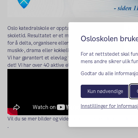
Oslo katedralskole er opptatt av å legge til rette for akt
skoletid. Resultatet er et mylder av elevlag og engasjement
Osloskolen bruk
for å delta, organisere eller til og med opprette elevlag. D
musikk-, drama eller kokkelinje har vi kor, teater og "hele K
For at nettstedet skal fu
Vi har garantert et elevlag for deg! Og har vi det ikke, er
mens andre sikrer ulik fun
det! Vi har over 40 aktive elevlag, og nye kommer stadig til
Godtar du alle informasjo
Kun nødvendige
Innstillinger for informa
Vil du se mer bilder og videoer fra det som skjer på skolen
(ekstern lenke)
.