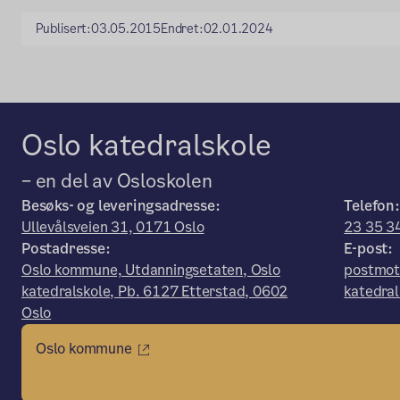
Publisert:
03.05.2015
Endret:
02.01.2024
Oslo katedralskole
– en del av Osloskolen
Besøks- og leveringsadresse:
Telefon:
Ullevålsveien 31, 0171 Oslo
23 35 3
Postadresse:
E-post:
Oslo kommune, Utdanningsetaten, Oslo
postmot
katedralskole, Pb. 6127 Etterstad, 0602
katedra
Oslo
Oslo kommune