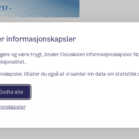
iviteter mellom elevene, også utenom
 på skolen vår. Det er lav terskel
er informasjonskapsler
et betyr at selv om vi ikke har
atta baker"!
ngere og være trygt, bruker Osloskolen informasjonskapsler. N
 det gode muligheter for å opprette
ksjonalitet.
.
nskapsler, tillater du også at vi samler inn data om statistikk
Godta alle
sjonskapsler
, kan du sjekke vår
Instagram her