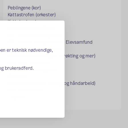
Peblingene (kor)
Kattastrofen (orkester)
Kattateateret
Politisk lunsj (PLUNSJ)
KIK - Kattas isbadingklubb
KFE - Kattas fabelprosaiske Elevsamfund
Kattas grovdyr (friluftsliv)
oen er teknisk nødvendige,
Make Katta Green Again (birøkting og mer)
Kort Sagt (skoleavis)
 og brukeradferd.
UGLA (skoleball og mer)
Elevrådet
Kattas løse tråder (hekling og håndarbeid)
Hele Katta Baker
...og fler!