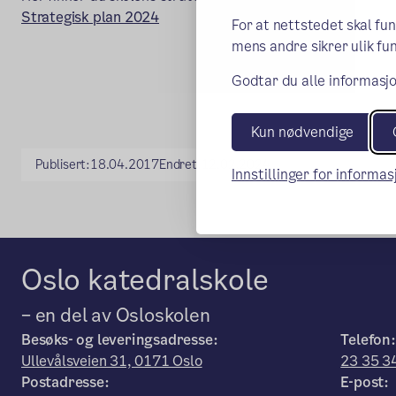
Strategisk plan 2024
For at nettstedet skal fu
mens andre sikrer ulik fun
Godtar du alle informasjo
Kun nødvendige
Publisert:
18.04.2017
Endret:
12.02.2024
Innstillinger for informa
Oslo katedralskole
– en del av Osloskolen
Besøks- og leveringsadresse:
Telefon:
Ullevålsveien 31, 0171 Oslo
23 35 3
Postadresse:
E-post: