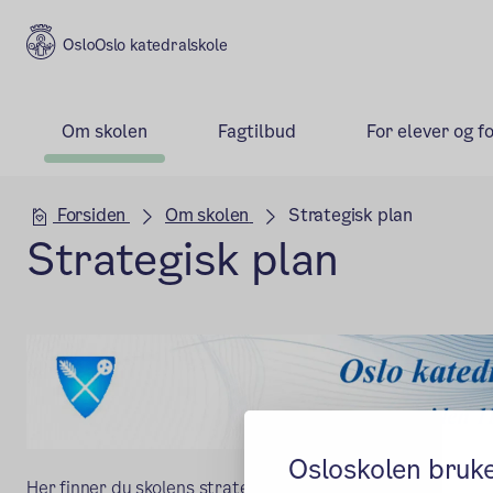
Oslo katedralskole
Om skolen
Fagtilbud
For elever og f
Hovedseksjon
Forsiden
Om skolen
Strategisk plan
Strategisk plan
Osloskolen bruk
Her finner du skolens strategiske plan.