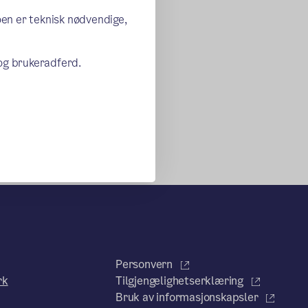
oen er teknisk nødvendige,
 og brukeradferd.
Personvern
rk
Tilgjengelighetserklæring
Bruk av informasjonskapsler